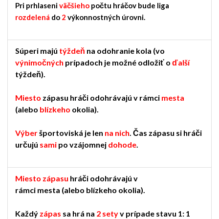
Pri prhlaseni
väčšieho
počtu hráčov bude liga
rozdelená
do
2
výkonnostných úrovni.
Súperi majú
týždeň
na odohranie kola (vo
výnimočných
prípadoch je možné odložiť o
ďalší
týždeň).
Miesto
zápasu hráči odohrávajú v rámci
mesta
(alebo
blízkeho
okolia).
Výber
športoviská je len
na nich
. Čas zápasu si hráči
určujú
sami
po vzájomnej
dohode
.
Miesto zápasu
hráči odohrávajú v
rámci mesta (alebo blízkeho okolia).
Každý
zápas
sa hrá na
2 sety
v prípade stavu 1: 1