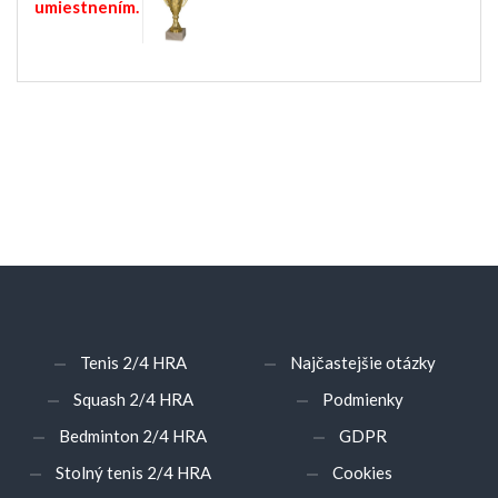
umiestnením.
Tenis 2/4 HRA
Najčastejšie otázky
Squash 2/4 HRA
Podmienky
Bedminton 2/4 HRA
GDPR
Stolný tenis 2/4 HRA
Cookies