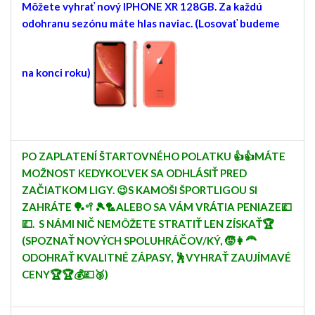
Môžete vyhrať nový IPHONE XR 128GB. Za každú
odohranu sezónu máte hlas naviac. (Losovať budeme
na konci roku)
PO ZAPLATENÍ ŠTARTOVNÉHO POLATKU 👍👍MÁTE
MOŽNOST KEDYKOĽVEK SA ODHLÁSIŤ PRED
ZAČIATKOM LIGY. 😉S KAMOŠI ŠPORTLIGOU SI
ZAHRÁTE 🏓🥍🎾🏸ALEBO SA VÁM VRÁTIA PENIAZE💷
💷. S NÁMI NIČ NEMÔŽETE STRATIŤ LEN ZÍSKAŤ🏆
(SPOZNAŤ NOVÝCH SPOLUHRÁČOV/KÝ, 🧒👩‍🦰
ODOHRAŤ KVALITNÉ ZÁPASY, 🕺VYHRAŤ ZAUJÍMAVÉ
CENY🏆🏆💰💷🥉)