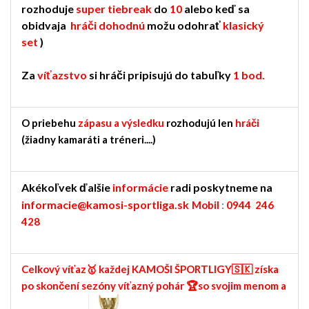
rozhoduje
super tiebreak
do
10
alebo keď sa
obidvaja
hráči dohodnú
možu odohrať
klasický
set
)
Za
víťazstvo
si hráči pripisujú do tabuľky
1 bod.
O priebehu
zápasu a výsledku
rozhodujú len
hráči
(žiadny kamaráti a tréneri....)
Akékoľvek ďalšie
informácie
radi poskytneme na
informacie@kamosi-sportliga.sk
Mobil
:
0944 246
428
Celkový víťaz🥇 každej KAMOŠI ŠPORTLIGY🇸🇰 získa
po skončení sezóny víťazný pohár 🏆so svojim menom a