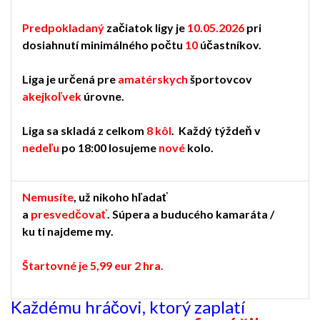
Predpokladaný
začiatok ligy je
10.05.2026
pri
dosiahnutí minimálného počtu
10
účastníkov.
Liga je určená pre
amatérskych
športovcov
akejkoľvek
úrovne.
Liga sa skladá z celkom
8 kôl
. Každý týždeň v
nedeľu
po 18:00 losujeme
nové
kolo.
Nemusíte
, už nikoho hľadať
a
presvedčovať
.
Súpera a buducého kamaráta /
ku ti najdeme my.
Štartovné je 5,99 eur 2 hra.
Každému hráčovi, ktorý zaplatí