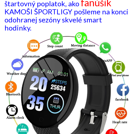
fanúšik
štartovný poplatok, ako
KAMOŠI ŠPORTLIGY pošleme na konci
odohranej sezóny skvelé smart
hodinky.