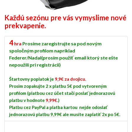
Každú sezónu pre vás vymyslime nové
prekvapenie.
4
hra
Prosíme zaregistrujte sa pod novým
spoločným profilom napríklad
Federer/Nadal(prosím použiť email ktorý ste ešte
nepoužili pri registrácii)
Štartovny poplatok je
9,9€ za dvojicu.
Prosim zopakujte 2 x platbu 5€ pod vytvoreným
profilom (platbou cez účet stačí poslať jednorazovú
platbu v hodnote
9,99€
.)
Platbu cez PayPal a platba kartou nejde odoslať
jednorazovú platbu 9,99€ ale musíte zaplatiť 2x po 5€.