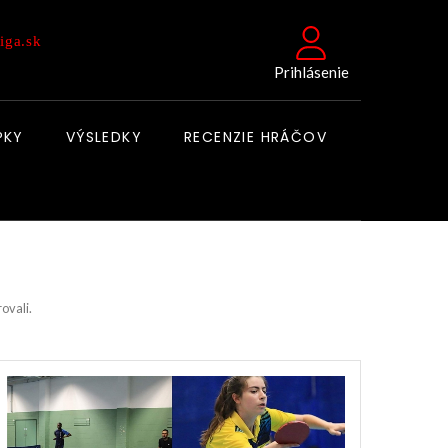
iga.sk
Prihlásenie
PKY
VÝSLEDKY
RECENZIE HRÁČOV
rovali.