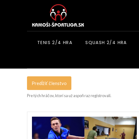
TENIS 2/4 HRA
SQUASH 2/4 HRA
Predĺžiť členstvo
Pre tých hráčov, ktorí sa už aspoň raz registrovali.