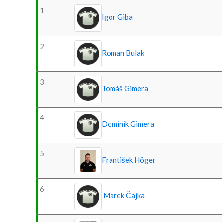
1
Igor Giba
2
Roman Bulak
3
Tomáš Gimera
4
Dominik Gimera
5
František Höger
6
Marek Čajka