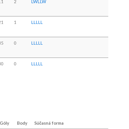
11
2
L
W
L
L
W
21
1
L
L
L
L
L
35
0
L
L
L
L
L
30
0
L
L
L
L
L
Góly
Body
Súčasná forma