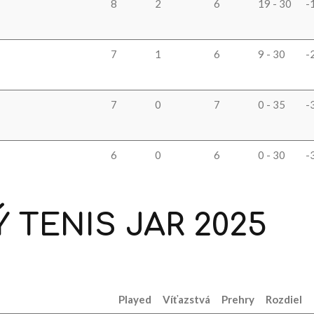
8
2
6
19 - 30
-
7
1
6
9 - 30
-
7
0
7
0 - 35
-
6
0
6
0 - 30
-
Ý
TENIS
JAR
2025
Played
Víťazstvá
Prehry
Rozdiel