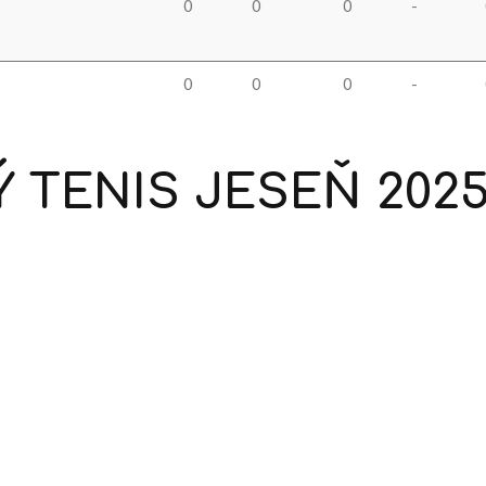
0
0
0
-
0
0
0
-
Ý
TENIS
JESEŇ
202