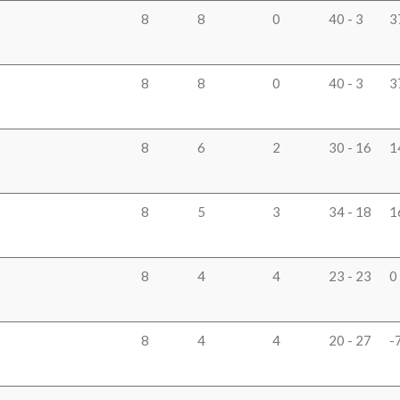
8
8
0
40 - 3
3
8
8
0
40 - 3
3
8
6
2
30 - 16
1
8
5
3
34 - 18
1
8
4
4
23 - 23
0
8
4
4
20 - 27
-