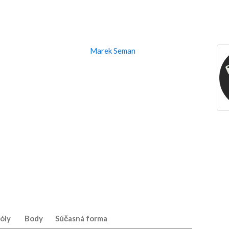
Marek Seman
2
óly
Body
Súčasná forma