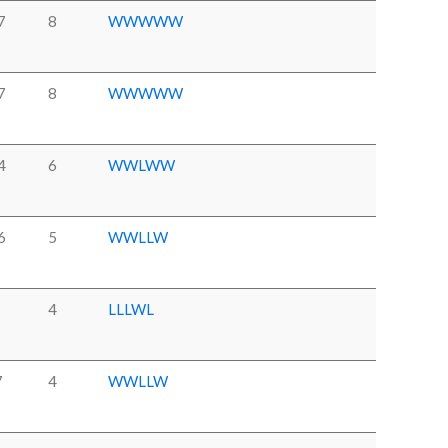
7
8
W
W
W
W
W
7
8
W
W
W
W
W
4
6
W
W
L
W
W
6
5
W
W
L
L
W
4
L
L
L
W
L
7
4
W
W
L
L
W