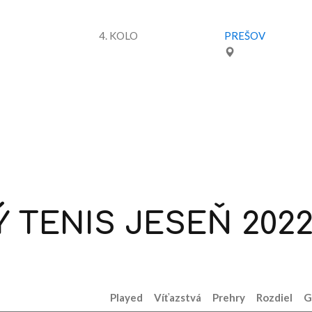
4. KOLO
PREŠOV
Ý
TENIS
JESEŇ
202
Played
Víťazstvá
Prehry
Rozdiel
G