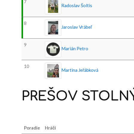
7
Radoslav Šoltis
8
Jaroslav Vrábeľ
9
Marián Petro
10
Martina Jeřábková
PREŠOV
STOLN
Poradie
Hráči