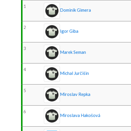
1
Dominik Gimera
2
Igor Giba
3
Marek Seman
4
Michal Jurčišin
5
Miroslav Repka
6
Miroslava Hakošová