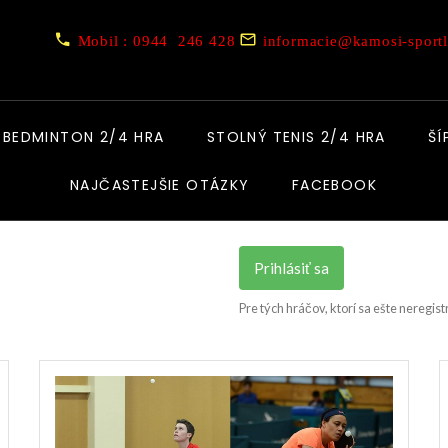
Mobil : 0944 246 428
informacie@kamosi-sportl
BEDMINTON 2/4 HRA
STOLNÝ TENIS 2/4 HRA
ŠÍ
NAJČASTEJŠIE OTÁZKY
FACEBOOK
Prihlásiť sa
Pre tých hráčov, ktorí sa ešte neregist