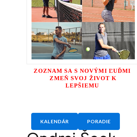
ZOZNAM SA S NOVÝMI ĽUĎMI
ZMEŇ SVOJ ŽIVOT K
LEPŠIEMU
KALENDÁR
PORADIE