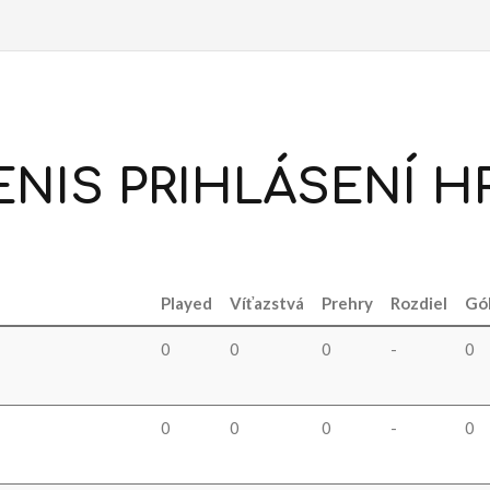
ENIS
PRIHLÁSENÍ
H
Played
Víťazstvá
Prehry
Rozdiel
Gó
0
0
0
-
0
0
0
0
-
0