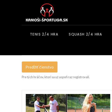
TENIS 2/4 HRA
SQUASH 2/4 HRA
Predĺžiť členstvo
Pre tých hráčov, ktorí sa už aspoň raz registrovali.