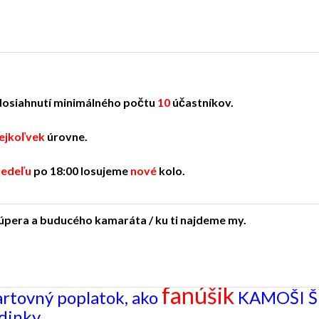
dosiahnutí minimálného počtu
10
účastníkov.
ejkoľvek
úrovne.
nedeľu
po 18:00 losujeme
nové
kolo.
úpera a buducého kamaráta / ku ti najdeme my.
fanúšik
artovný poplatok, ako
KAMOŠI ŠP
dinky.