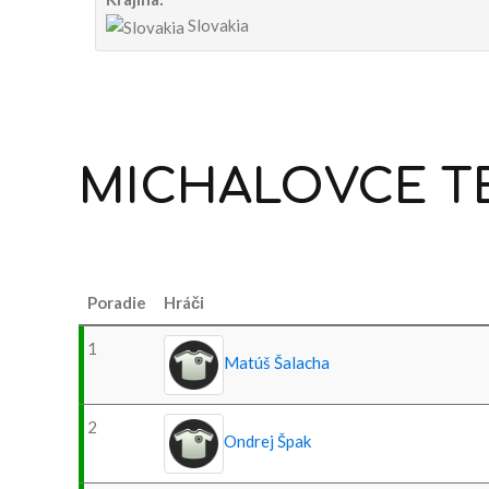
Slovakia
MICHALOVCE
T
Poradie
Hráči
1
Matúš Šalacha
2
Ondrej Špak