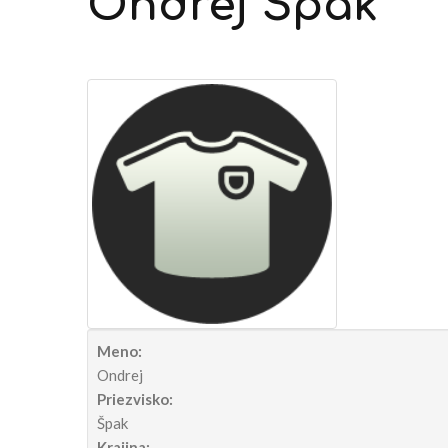
Ondrej
Špak
Meno:
Ondrej
Priezvisko:
Špak
Krajina: