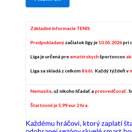
Základné informacie TENIS
Predpokladaný
začiatok ligy je
10.05.2026
pri 
Liga je určená pre
amatérskych
športovcov
ak
Liga sa skladá z celkom
8 kôl
. Každý týždeň v
Nemusíte
, už nikoho hľadať a
presvedčovať
.
S
Štartovné je 5,99 eur 2 hra.
Každému hráčovi, ktorý zaplatí št
odohranej sezóny skvelé smart ho