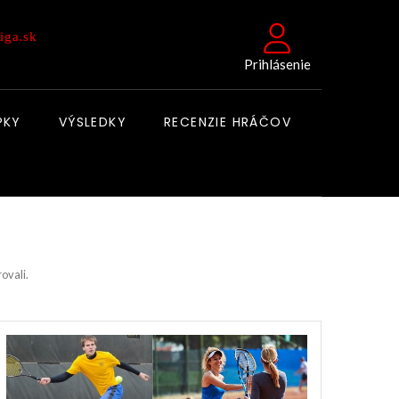
iga.sk
Prihlásenie
PKY
VÝSLEDKY
RECENZIE HRÁČOV
rovali.