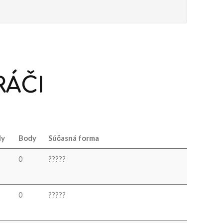
RÁČI
ly
Body
Súčasná forma
0
?
?
?
?
?
0
?
?
?
?
?