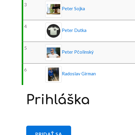
3
Peter Sojka
4
Peter Dutka
5
Peter Pčolinský
6
Radoslav Girman
Prihláška
PRIDAŤ SA