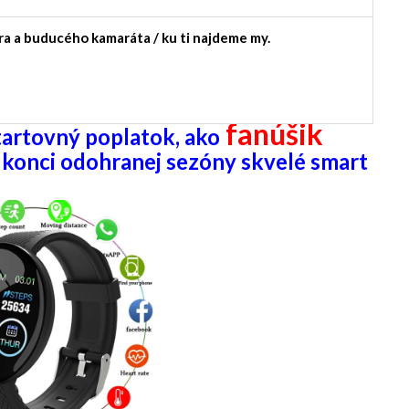
a a buducého kamaráta / ku ti najdeme my.
fanúšik
tartovný poplatok, ak
o
onci odohranej sezóny skvelé smart