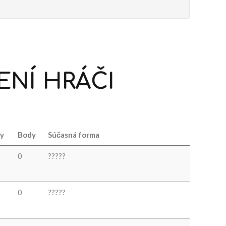
ENÍ
HRÁČI
y
Body
Súčasná forma
0
?
?
?
?
?
0
?
?
?
?
?