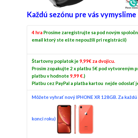
Každú sezónu pre vás vymyslime
4 hra
Prosíme zaregistrujte sa pod novým spoločn
email ktorý ste ešte nepoužili pri registrácii)
Štartovny poplatok je
9,99€ za dvojicu.
Prosim zopakujte 2 x platbu 5€ pod vytvoreným pr
platbu v hodnote
9,99 €.
)
Platbu cez PayPal a platba kartou nejde odoslať j
Môžete vyhrať nový IPHONE XR 128GB. Za každú 
konci roku)