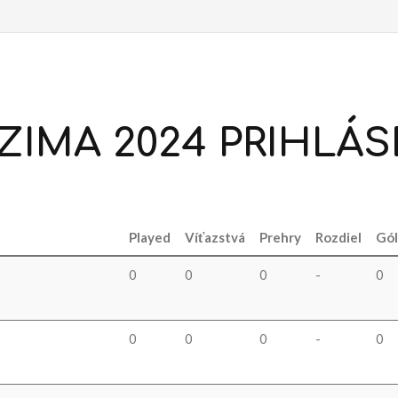
ZIMA
2024
PRIHLÁS
Played
Víťazstvá
Prehry
Rozdiel
Gól
0
0
0
-
0
0
0
0
-
0