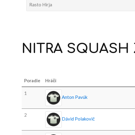
Rasto Hirja
NITRA
SQUASH
Poradie
Hráči
1
Anton Pavúk
2
Dávid Polakovič