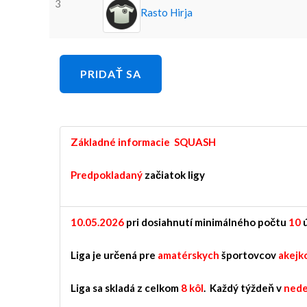
3
Rasto Hirja
PRIDAŤ SA
Z
ákladné informacie SQUASH
Predpokladaný
začiatok ligy
10.05.2026
pri dosiahnutí minimálného počtu
10
Liga je určená pre
amatérskych
športovcov
akejk
Liga sa skladá z celkom
8 kôl
. Každý týždeň v
nede