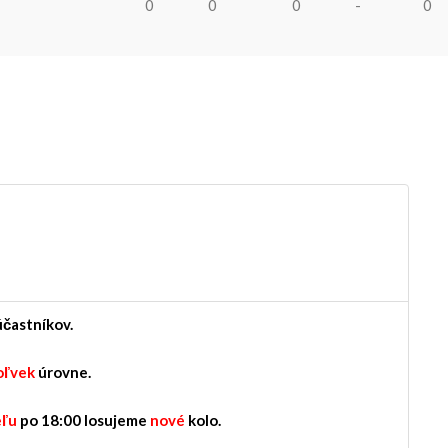
0
0
0
-
0
účastníkov.
oľvek
úrovne.
ľu
po 18:00 losujeme
nové
kolo.