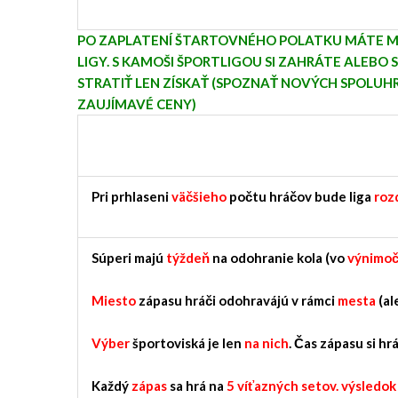
PO ZAPLATENÍ ŠTARTOVNÉHO POLATKU MÁTE M
LIGY. S KAMOŠI ŠPORTLIGOU SI ZAHRÁTE ALEBO 
STRATIŤ LEN ZÍSKAŤ (SPOZNAŤ NOVÝCH SPOLUH
ZAUJÍMAVÉ CENY)
Pri prhlaseni
väčšieho
počtu hráčov bude liga
roz
Súperi majú
týždeň
na odohranie kola (vo
výnimo
Miesto
zápasu hráči odohravájú v rámci
mesta
(al
Výber
športoviská je len
na nich
. Čas zápasu si hr
Každý
zápas
sa hrá na
5 víťazných setov. výsledok m