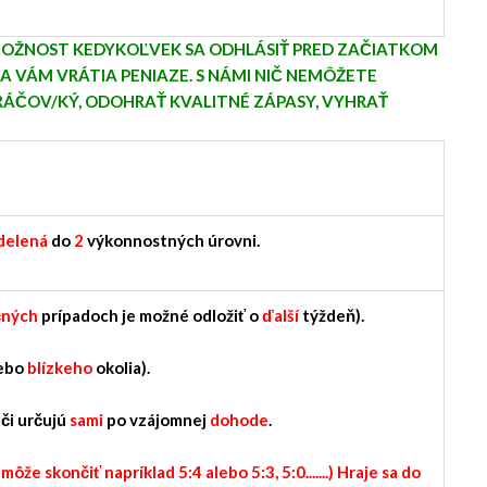
OŽNOST KEDYKOĽVEK SA ODHLÁSIŤ PRED ZAČIATKOM
SA VÁM VRÁTIA PENIAZE. S NÁMI NIČ NEMÔŽETE
RÁČOV/KÝ, ODOHRAŤ KVALITNÉ ZÁPASY, VYHRAŤ
delená
do
2
výkonnostných úrovni.
čných
prípadoch je možné odložiť o
ďalší
týždeň).
ebo
blízkeho
okolia).
áči určujú
sami
po vzájomnej
dohode
.
ôže skončiť napríklad 5:4 alebo 5:3, 5:0.......) Hraje sa do