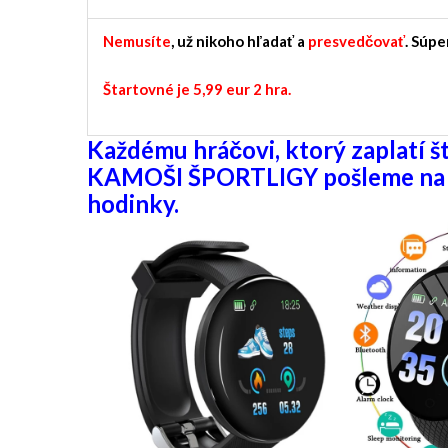
Nemusíte
, už nikoho hľadať a
presvedčovať
.
Súper
Štartovné je 5,99 eur 2 hra.
Každému hráčovi, ktorý zaplatí š
KAMOŠI ŠPORTLIGY pošleme na k
hodinky.