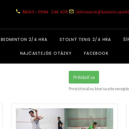
Mobil : 0944 246 428
informacie@kamosi-sportl
BEDMINTON 2/4 HRA
STOLNÝ TENIS 2/4 HRA
ŠÍ
NAJČASTEJŠIE OTÁZKY
FACEBOOK
Prihlásiť sa
Pre tých hráčov, ktorí sa ešte neregist