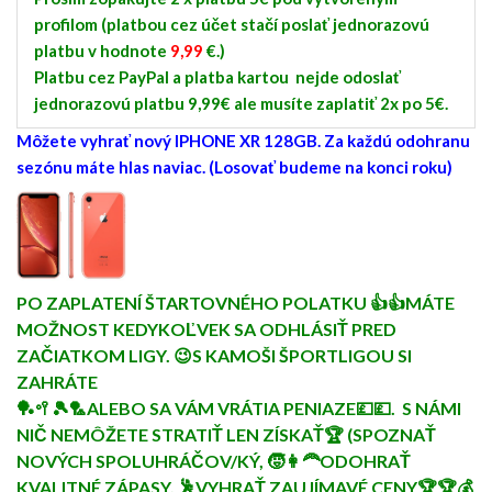
profilom (platbou cez účet stačí poslať jednorazovú
platbu v hodnote
9,99
€.)
Platbu cez PayPal a platba kartou nejde odoslať
jednorazovú platbu 9,99€ ale musíte zaplatiť 2x po 5€.
Môžete vyhrať nový IPHONE XR 128GB. Za každú odohranu
sezónu máte hlas naviac. (Losovať budeme na konci roku)
PO ZAPLATENÍ ŠTARTOVNÉHO POLATKU 👍👍MÁTE
MOŽNOST KEDYKOĽVEK SA ODHLÁSIŤ PRED
ZAČIATKOM LIGY. 😉S KAMOŠI ŠPORTLIGOU SI
ZAHRÁTE
🏓🥍🎾🏸ALEBO SA VÁM VRÁTIA PENIAZE💷💷. S NÁMI
NIČ NEMÔŽETE STRATIŤ LEN ZÍSKAŤ🏆 (SPOZNAŤ
NOVÝCH SPOLUHRÁČOV/KÝ, 🧒👩‍🦰ODOHRAŤ
KVALITNÉ ZÁPASY, 🕺VYHRAŤ ZAUJÍMAVÉ CENY🏆🏆💰