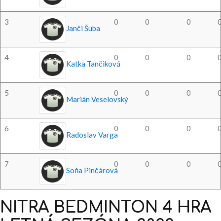
3
0
0
0
Janči Šuba
4
0
0
0
Katka Tančiková
5
0
0
0
Marián Veselovský
6
0
0
0
Radoslav Varga
7
0
0
0
Soňa Pinčárová
NITRA
BEDMINTON
4
HRA