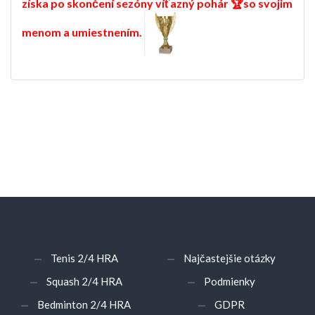
získa po skončení sezóny víťazný pohár 🏆so svojim
menom a umiestnením.
Tenis 2/4 HRA
Najčastejšie otázky
Squash 2/4 HRA
Podmienky
Bedminton 2/4 HRA
GDPR