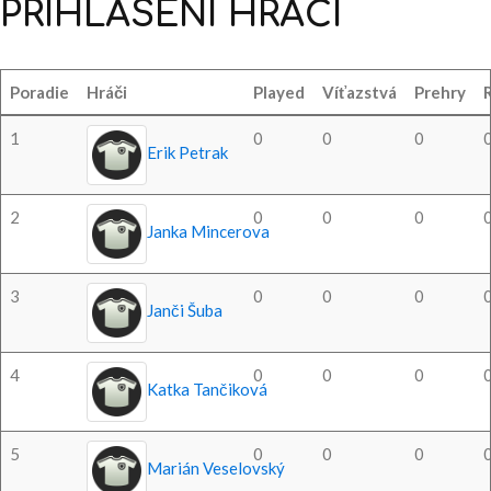
PRIHLÁSENÍ
HRÁČI
Poradie
Hráči
Played
Víťazstvá
Prehry
1
0
0
0
Erik Petrak
2
0
0
0
Janka Mincerova
3
0
0
0
Janči Šuba
4
0
0
0
Katka Tančiková
5
0
0
0
Marián Veselovský