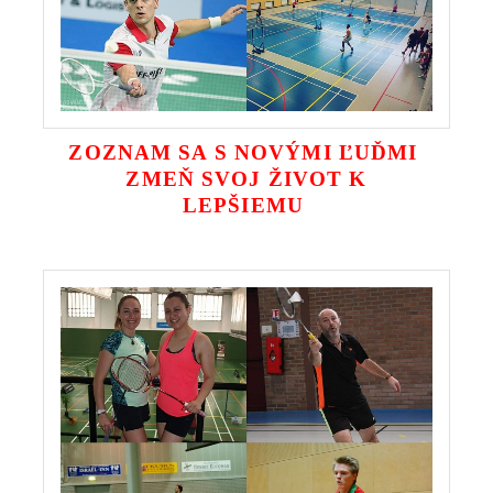
ZOZNAM SA S NOVÝMI ĽUĎMI
ZMEŇ SVOJ ŽIVOT K
LEPŠIEMU