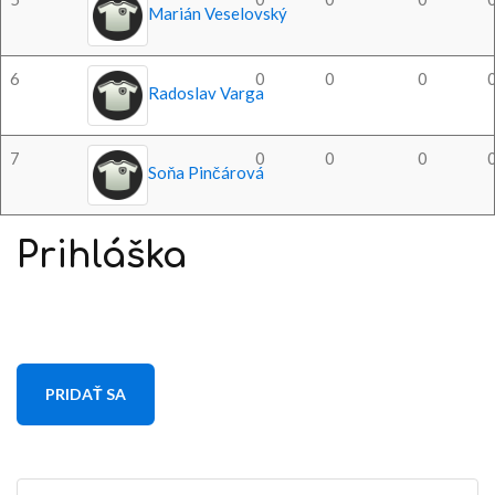
Marián Veselovský
6
0
0
0
Radoslav Varga
7
0
0
0
Soňa Pinčárová
Prihláška
PRIDAŤ SA