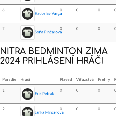
6
0
0
0
Radoslav Varga
7
0
0
0
Soňa Pinčárová
NITRA
BEDMINTON
ZIMA
2024
PRIHLÁSENÍ
HRÁČI
Poradie
Hráči
Played
Víťazstvá
Prehry
1
0
0
0
Erik Petrak
2
0
0
0
Janka Mincerova