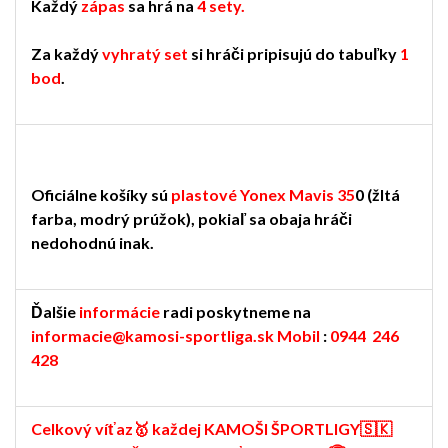
Každý
zápas
sa hrá na
4 sety.
Za každý
vyhratý
set
si hráči pripisujú do tabuľky
1
bod
.
Oficiálne košíky sú
plastové Yonex Mavis 35
0 (žltá
farba, modrý prúžok), pokiaľ sa obaja hráči
nedohodnú inak.
Ďalšie
informácie
radi poskytneme na
informacie@kamosi-sportliga.sk
Mobil
:
0944 246
428
Celkový víťaz🥇 každej KAMOŠI ŠPORTLIGY🇸🇰