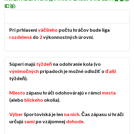
💷🥉)
Pri prhlaseni
väčšieho
počtu hráčov bude liga
rozdelená
do
2
výkonnostných úrovni.
Súperi majú
týždeň
na odohranie kola (vo
výnimočných
prípadoch je možné odložiť o
ďalší
týždeň).
Miesto
zápasu hráči odohovárajú v rámci
mesta
(alebo
blízkeho
okolia).
Výber
športoviská je len
na nich
. Čas zápasu si hráči
určujú
sami
po vzájomnej
dohode
.