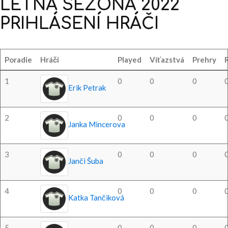
LETNÁ
SEZÓNA
2022
PRIHLÁSENÍ
HRÁČI
Poradie
Hráči
Played
Víťazstvá
Prehry
1
0
0
0
Erik Petrak
2
0
0
0
Janka Mincerova
3
0
0
0
Janči Šuba
4
0
0
0
Katka Tančiková
5
0
0
0