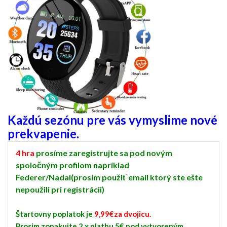
Každú sezónu pre vás vymyslime nové
prekvapenie.
4 hra
prosíme zaregistrujte sa pod novým
spoločným profilom napríklad
Federer/Nadal(prosím použiť email ktorý ste ešte
nepoužili pri registrácii)
Štartovny poplatok je
9,99€za dvojicu.
Prosim zopakujte 2 x platbu 5€ pod vytvoreným