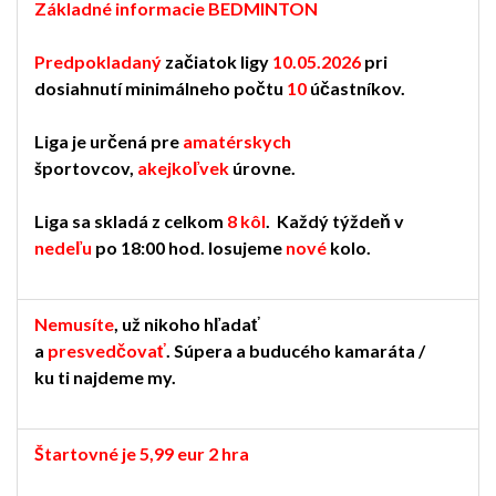
Základné informacie BEDMINTON
Predpokladaný
začiatok ligy
10.05.2026
pri
dosiahnutí minimálneho počtu
10
účastníkov.
Liga je určená pre
amatérskych
športovcov,
akejkoľvek
úrovne.
Liga sa skladá z celkom
8 kôl
. Každý týždeň v
nedeľu
po 18:00 hod. losujeme
nové
kolo.
Nemusíte
, už nikoho hľadať
a
presvedčovať
.
Súpera a buducého kamaráta /
ku ti najdeme my.
Štartovné je 5,99 eur 2 hra