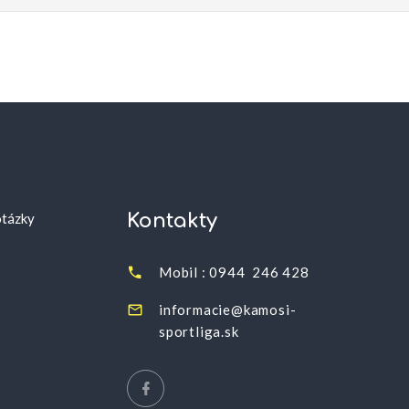
otázky
Kontakty
Mobil : 0944 246 428
informacie@kamosi-
sportliga.sk