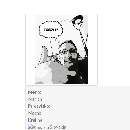
Meno:
Marián
Priezvisko:
Macho
Krajina:
Slovakia