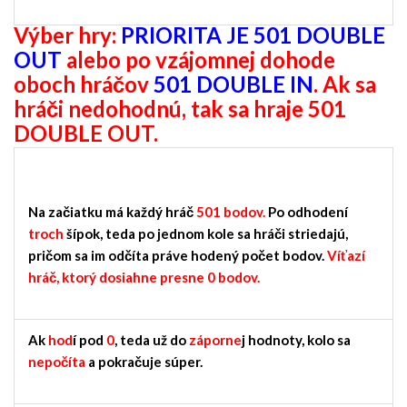
Výber hry:
PRIORITA JE 501
DOUBLE
OUT
alebo
po vzájomnej dohode
oboch hráčov
501 DOUBLE IN
. Ak sa
hráči nedohodnú, tak sa hraje 501
DOUBLE OUT.
Na začiatku má každý hráč
501 bodov.
Po odhodení
troch
šípok, teda po jednom kole sa hráči striedajú,
pričom sa im odčíta práve hodený počet bodov.
Víťazí
hráč, ktorý dosiahne presne 0 bodov.
Ak
hod
í pod
0
, teda už do
záporne
j hodnoty, kolo sa
nepočíta
a pokračuje súper.