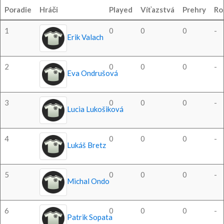
Poradie
Hráči
Played
Víťazstvá
Prehry
Ro
1
0
0
0
-
Erik Valach
2
0
0
0
-
Eva Ondrušová
3
0
0
0
-
Lucia Lukošiková
4
0
0
0
-
Lukáš Bretz
5
0
0
0
-
Michal Ondo
6
0
0
0
-
Patrik Sopata