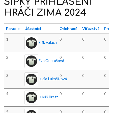
ŠÍPKY
PRIHLÁSENÍ
HRÁČI
ZIMA
2024
Poradie
Účastníci
Odohrané
Víťazstvá
Preh
1
0
0
0
Erik Valach
2
0
0
0
Eva Ondrušová
3
0
0
0
Lucia Lukošiková
4
0
0
0
Lukáš Bretz
5
0
0
0