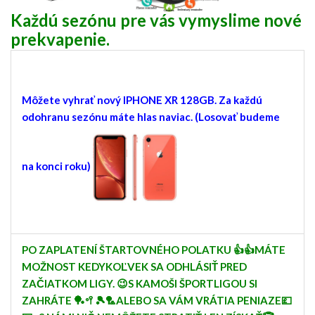
Každú sezónu pre vás vymyslime nové
prekvapenie.
Môžete vyhrať nový IPHONE XR 128GB. Za každú
odohranu sezónu máte hlas naviac. (Losovať budeme
na konci roku)
PO ZAPLATENÍ ŠTARTOVNÉHO POLATKU 👍👍MÁTE
MOŽNOST KEDYKOĽVEK SA ODHLÁSIŤ PRED
ZAČIATKOM LIGY. 😉S KAMOŠI ŠPORTLIGOU SI
ZAHRÁTE 🏓🥍🎾🏸ALEBO SA VÁM VRÁTIA PENIAZE💷