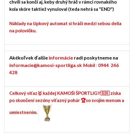
chvíli sa končí aj, keby druhý hráč v rámci rovnakého
kola skóre taktiež vynuloval (teda nehrá sa "END")
Náklady na šípkový automat si hráči medzi sebou delia
na polovičku.
Akékoľvek ďalšie
informácie
radi poskytneme na
informacie@kamosi-sportliga.sk
Mobil
:
0944 246
428
Celkový víťaz🥇 každej KAMOŠI ŠPORTLIGY🇸🇰 získa
po skončení sezóny víťazný pohár 🏆so svojim menom a
umiestnením.