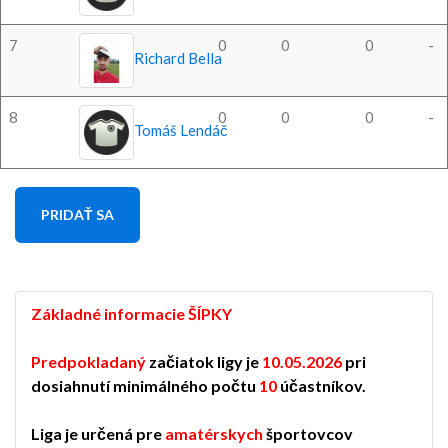
7
0
0
0
-
Richard Bella
8
0
0
0
-
Tomáš Lendáč
PRIDAŤ SA
Základné informacie ŠÍPKY
Predpokladaný
začiatok ligy je
10.05.2026
pri
dosiahnutí minimálného počtu
10
účastníkov.
Liga je určená pre
amatérskych
športovcov