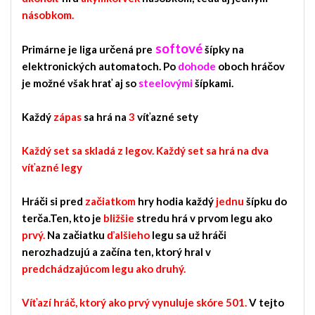
násobkom.
softové
Primárne je liga určená pre
šípky na
elektronických automatoch. Po
dohode
oboch hráčov
je možné však hrať aj so
steelovými
šípkami.
Každý
zápas
sa hrá na
3
víťazné sety
Každý set sa skladá z legov. Každý set sa hrá na dva
víťazné legy
Hráči si pred
začiatkom
hry hodia každý
jednu
šípku do
terča.Ten, kto je
bližšie
stredu hrá v prvom legu ako
prvý.
Na začiatku
ďalšieho
legu sa už hráči
nerozhadzujú a začína ten, ktorý hral v
predchádzajúcom legu ako druhý.
Víťazí hráč, ktorý ako prvý vynuluje skóre 501.
V tejto