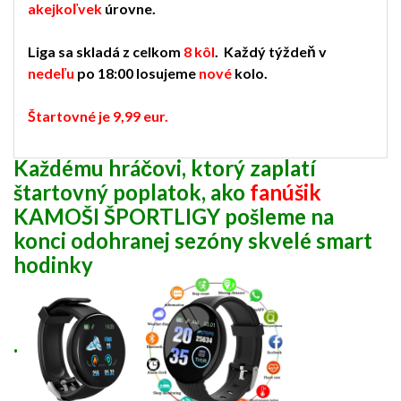
akejkoľvek
úrovne.
Liga sa skladá z celkom
8 kôl
. Každý týždeň v
nedeľu
po 18:00 losujeme
nové
kolo.
Štartovné je 9,99 eur.
Každému hráčovi, ktorý zaplatí
štartovný poplatok, ako
fanúšik
KAMOŠI ŠPORTLIGY pošleme na
konci odohranej sezóny skvelé smart
hodinky
.