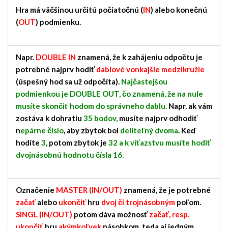
Hra má väčšinou určitú počiatočnú (
IN
) alebo konečnú
(
OUT
) podmienku.
Napr.
DOUBLE IN
znamená, že k zahájeniu odpočtu je
potrebné najprv hodiť
dablové vonkajšie medzikružie
(úspešný hod sa už odpočíta).
Najčastejšou
podmienkou je DOUBLE OUT, čo znamená, že na nule
musíte skončiť hodom do správneho dablu.
Napr. ak vám
zostáva k dohratiu
35 bodov,
musíte najprv odhodiť
n
epárne číslo
, aby zbytok bol
deliteľný dvoma
. Keď
hodíte
3
, potom zbytok je
32 a k víťazstvu musíte hodiť
dvojnásobnú hodnotu čísla 16.
Označenie
MASTER (IN/OUT)
znamená, že je potrebné
začať
alebo
ukončiť
hru
dvoj či trojnásobným
poľom.
SINGL (IN/OUT)
potom dáva možnosť
začať, resp.
ukončiť
hru
akýmkoľvek
násobkom, teda aj jedným