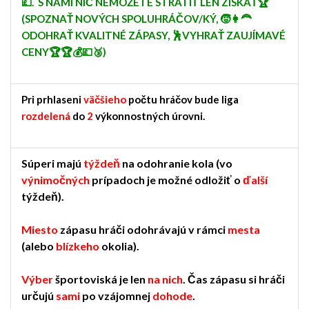
💷. S NÁMI NIČ NEMÔŽETE STRATIŤ LEN ZÍSKAŤ🏆
(SPOZNAŤ NOVÝCH SPOLUHRÁČOV/KÝ, 🧒👩‍🦰
ODOHRAŤ KVALITNÉ ZÁPASY, 🕺VYHRAŤ ZAUJÍMAVÉ
CENY🏆🏆💰💷🥉)
Pri prhlaseni
väčšieho
počtu hráčov bude liga
rozdelená
do
2
výkonnostných úrovni.
Súperi majú
týždeň
na odohranie kola (vo
výnimočných
prípadoch je možné odložiť o
ďalší
týždeň).
Miesto
zápasu hráči odohrávajú v rámci
mesta
(alebo
blízkeho
okolia).
Výber
športoviská je len
na nich
. Čas zápasu si hráči
určujú
sami
po vzájomnej
dohode
.