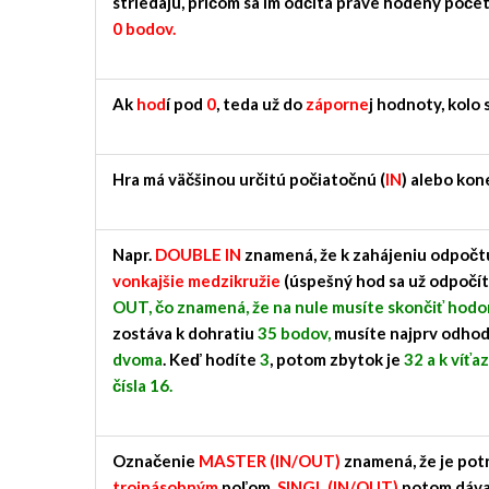
striedajú, pričom sa im odčíta práve hodený poče
0 bodov.
Ak
hod
í pod
0
, teda už do
záporne
j hodnoty, kolo 
Hra má väčšinou určitú počiatočnú (
IN
) alebo kon
Napr.
DOUBLE IN
znamená, že k zahájeniu odpočtu
vonkajšie medzikružie
(úspešný hod sa už odpočít
OUT, čo znamená, že na nule musíte skončiť hodo
zostáva k dohratiu
35 bodov,
musíte najprv odhod
dvoma
. Keď hodíte
3
, potom zbytok je
32 a k víť
čísla 16.
Označenie
MASTER (IN/OUT)
znamená, že je po
trojnásobným
poľom.
SINGL (IN/OUT)
potom dáva