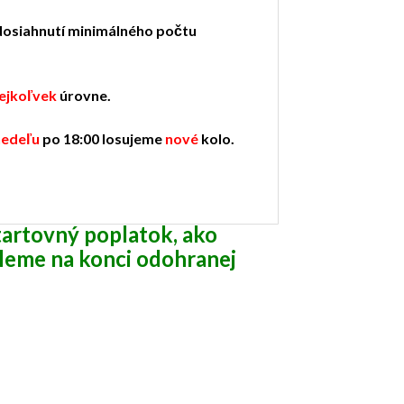
dosiahnutí minimálného počtu
ejkoľvek
úrovne.
nedeľu
po 18:00 losujeme
nové
kolo.
tartovný poplatok, ako
me na konci odohranej