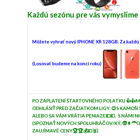
Každú sezónu pre vás vymysli
Môžete vyhrať nový IPHONE XR 128GB. Za každú 
(Losovať budeme na konci roku)
PO ZAPLATENÍ ŠTARTOVNÉHO POLATKU 👍👍
ODHLÁSIŤ PRED ZAČIATKOM LIGY. 😉S KAMOŠI 
ALEBO SA VÁM VRÁTIA PENIAZE💷💷. S NÁMI N
(SPOZNAŤ NOVÝCH SPOLUHRÁČOV/KÝ, 🧒👩‍🦰
ZAUJÍMAVÉ CENY🏆🏆💰💷🥉)