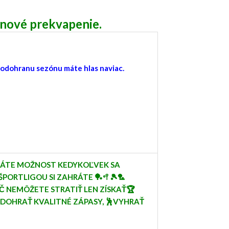
me nové prekvapenie.
odohranu sezónu máte hlas naviac.
MÁTE MOŽNOST KEDYKOĽVEK SA
ŠPORTLIGOU SI ZAHRÁTE 🏓🥍🎾🏸
IČ NEMÔŽETE STRATIŤ LEN ZÍSKAŤ🏆
ODOHRAŤ KVALITNÉ ZÁPASY, 🕺VYHRAŤ