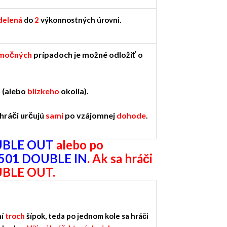
delená
do
2
výkonnostných úrovni.
močných
prípadoch je možné odložiť o
a
(alebo
blízkeho
okolia).
 hráči určujú
sami
po vzájomnej
dohode
.
BLE OUT
alebo
po
501 DOUBLE IN
. Ak sa hráči
OUBLE OUT.
ní
troch
šípok, teda po jednom kole sa hráči