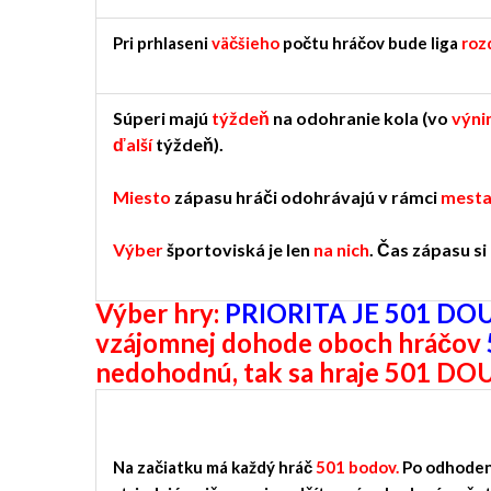
Pri prhlaseni
väčšieho
počtu hráčov bude liga
roz
Súperi majú
týždeň
na odohranie kola (vo
výni
ďalší
týždeň).
Miesto
zápasu hráči odohrávajú v rámci
mest
Výber
športoviská je len
na nich
. Čas zápasu si
Výber hry:
PRIORITA JE 501
DOU
vzájomnej dohode oboch hráčov
nedohodnú, tak sa hraje 501 D
Na začiatku má každý hráč
501 bodov.
Po odhode