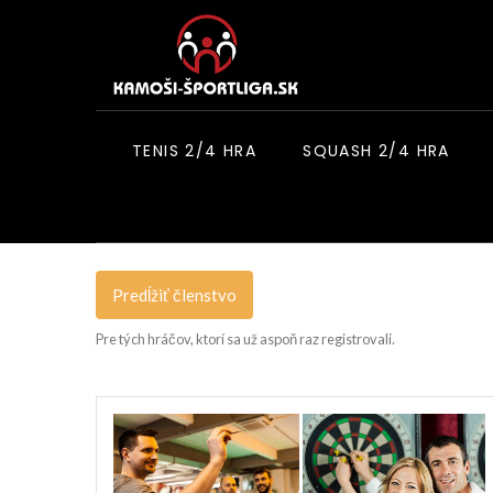
TENIS 2/4 HRA
SQUASH 2/4 HRA
Predĺžiť členstvo
Pre tých hráčov, ktorí sa už aspoň raz registrovali.