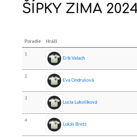
ŠÍPKY
ZIMA
202
Poradie
Hráči
1
Erik Valach
2
Eva Ondrušová
3
Lucia Lukošiková
4
Lukáš Bretz