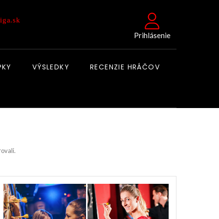
iga.sk
Prihlásenie
PKY
VÝSLEDKY
RECENZIE HRÁČOV
rovali.