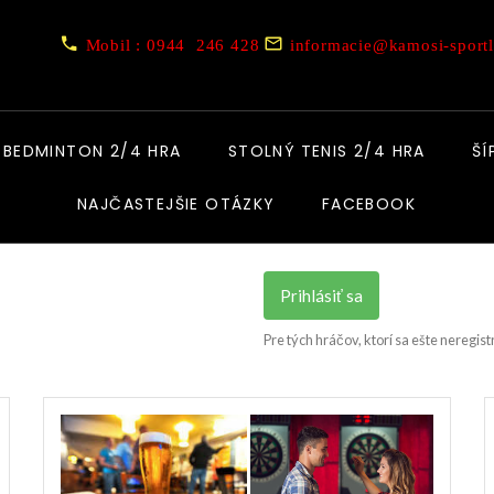
Mobil : 0944 246 428
informacie@kamosi-sportl
BEDMINTON 2/4 HRA
STOLNÝ TENIS 2/4 HRA
ŠÍ
NAJČASTEJŠIE OTÁZKY
FACEBOOK
Prihlásiť sa
Pre tých hráčov, ktorí sa ešte neregist