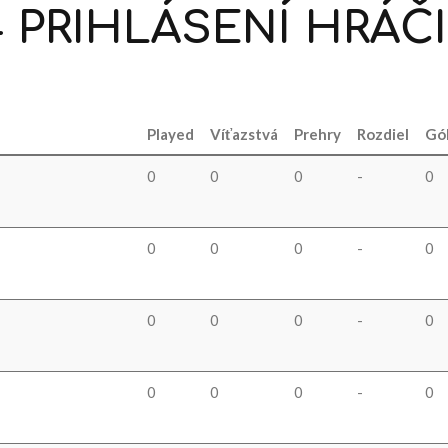
4
PRIHLÁSENÍ
HRÁČI
Played
Víťazstvá
Prehry
Rozdiel
Gó
0
0
0
-
0
0
0
0
-
0
0
0
0
-
0
0
0
0
-
0