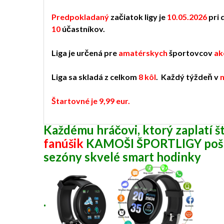
Predpokladaný
začiatok ligy je
10.05.2026
pri 
10
účastníkov.
Liga je určená pre
amatérskych
športovcov
ak
Liga sa skladá z celkom
8 kôl
. Každý týždeň v
Štartovné je 9,99 eur.
Každému hráčovi, ktorý zaplatí š
fanúšik
KAMOŠI ŠPORTLIGY pošle
sezóny skvelé smart hodinky
.