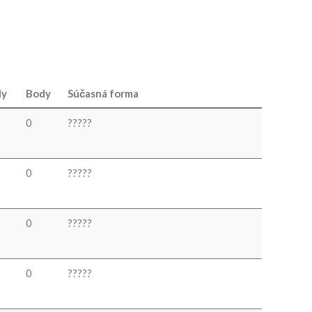
ly
Body
Súčasná forma
0
?
?
?
?
?
0
?
?
?
?
?
0
?
?
?
?
?
0
?
?
?
?
?