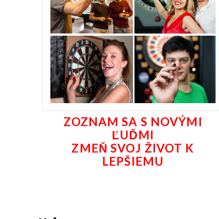
ZOZNAM SA S NOVÝMI
ĽUĎMI
ZMEŇ SVOJ ŽIVOT K
LEPŠIEMU