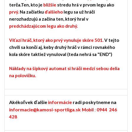
terča.Ten, kto je
bližšie
stredu hrá v prvom legu ako
prvý.
Na začiatku
ďalšieho
legu sa už hráči
nerozhadzujú a začína ten, ktorý hral v
predchádzajúcom legu ako druhý.
Víťazí hráč, ktorý ako prvý vynuluje skóre 501.
V tejto
chvíli sa končí aj, keby druhý hráč v rámci rovnakého
kola skóre taktiež vynuloval (teda nehrá sa "END")
Náklady na šípkový automat si hráči medzi sebou delia
na polovičku.
Akékoľvek ďalšie
informácie
radi poskytneme na
informacie@kamosi-sportliga.sk
Mobil
:
0944 246
428