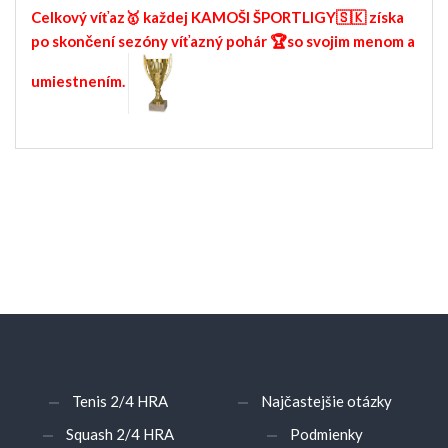
Celkový víťaz🥇 každej KAMOŠI ŠPORTLIGY🇸🇰 získa
po skončení sezóny víťazný pohár 🏆so svojim menom a
umiestnením.
Tenis 2/4 HRA
Najčastejšie otázky
Squash 2/4 HRA
Podmienky