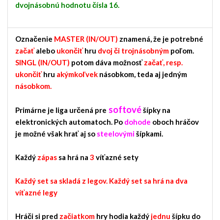
dvojnásobnú hodnotu čísla 16.
Označenie
MASTER (IN/OUT)
znamená, že je potrebné
začať
alebo
ukončiť
hru
dvoj či trojnásobným
poľom.
SINGL (IN/OUT)
potom dáva možnosť
začať, resp.
ukončiť
hru
akýmkoľvek
násobkom, teda aj jedným
násobkom.
softové
Primárne je liga určená pre
šípky na
elektronických automatoch. Po
dohode
oboch hráčov
je možné však hrať aj so
steelovými
šípkami.
Každý
zápas
sa hrá na
3
víťazné sety
Každý set sa skladá z legov. Každý set sa hrá na dva
víťazné legy
Hráči si pred
začiatkom
hry hodia každý
jednu
šípku do