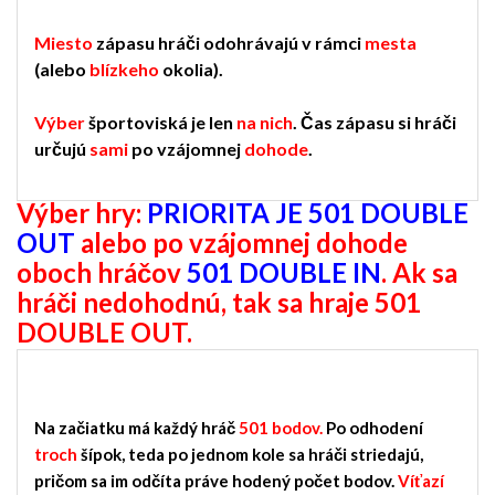
Miesto
zápasu hráči odohrávajú v rámci
mesta
(alebo
blízkeho
okolia).
Výber
športoviská je len
na nich
. Čas zápasu si hráči
určujú
sami
po vzájomnej
dohode
.
Výber hry:
PRIORITA JE 501
DOUBLE
OUT
alebo
po vzájomnej dohode
oboch hráčov
501 DOUBLE IN
. Ak sa
hráči nedohodnú, tak sa hraje 501
DOUBLE OUT.
Na začiatku má každý hráč
501 bodov.
Po odhodení
troch
šípok, teda po jednom kole sa hráči striedajú,
pričom sa im odčíta práve hodený počet bodov.
Víťazí