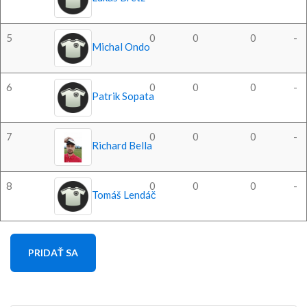
5
0
0
0
-
Michal Ondo
6
0
0
0
-
Patrik Sopata
7
0
0
0
-
Richard Bella
8
0
0
0
-
Tomáš Lendáč
PRIDAŤ SA