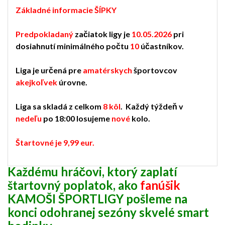
Základné informacie ŠÍPKY
Predpokladaný
začiatok ligy je
10.05.2026
pri
dosiahnutí minimálného počtu
10
účastníkov.
Liga je určená pre
amatérskych
športovcov
akejkoľvek
úrovne.
Liga sa skladá z celkom
8 kôl
. Každý týždeň v
nedeľu
po 18:00 losujeme
nové
kolo.
Štartovné je 9,99 eur.
Každému hráčovi, ktorý zaplatí
štartovný poplatok, ako
fanúšik
KAMOŠI ŠPORTLIGY pošleme na
konci odohranej sezóny skvelé smart