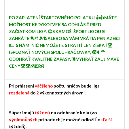
PO ZAPLATENÍ ŠTARTOVNÉHO POLATKU 👍👍MÁTE
MOŽNOST KEDYKOĽVEK SA ODHLÁSIŤ PRED
ZAČIATKOM LIGY. 😉S KAMOŠI ŠPORTLIGOU SI
ZAHRÁTE 🏓🥍🎾🏸ALEBO SA VÁM VRÁTIA PENIAZE💷
💷. S NÁMI NIČ NEMÔŽETE STRATIŤ LEN ZÍSKAŤ🏆
(SPOZNAŤ NOVÝCH SPOLUHRÁČOV/KÝ, 🧒👩‍🦰
ODOHRAŤ KVALITNÉ ZÁPASY, 🕺VYHRAŤ ZAUJÍMAVÉ
CENY🏆🏆💰💷🥉)
Pri prhlaseni
väčšieho
počtu hráčov bude liga
rozdelená
do
2
výkonnostných úrovni.
Súperi majú
týždeň
na odohranie kola (vo
výnimočných
prípadoch je možné odložiť o
ďalší
týždeň).