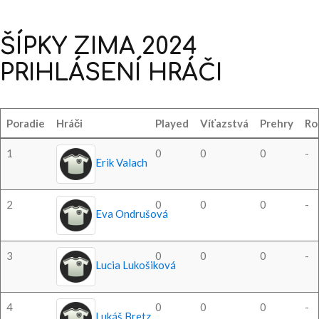
ŠÍPKY
ZIMA
2024
PRIHLÁSENÍ
HRÁČI
Poradie
Hráči
Played
Víťazstvá
Prehry
Ro
1
0
0
0
-
Erik Valach
2
0
0
0
-
Eva Ondrušová
3
0
0
0
-
Lucia Lukošiková
4
0
0
0
-
Lukáš Bretz