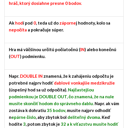
hráč, ktorý dosiahne presne 0 bodov.
Ak
hod
í pod
0
, teda už do
záporne
j hodnoty, kolo sa
nepočíta
a pokračuje súper.
Hra má väčšinou určitú počiatočnú (
IN
) alebo konečnú
(
OUT
) podmienku.
Napr.
DOUBLE IN
znamená, že k zahájeniu odpočtu je
potrebné najprv hodiť
dablové vonkajšie medzikružie
(úspešný hod sa už odpočíta).
Najčastejšou
podmienkou je DOUBLE OUT, čo znamená, že na nule
musíte skončiť hodom do správneho dablu.
Napr. ak vám
zostáva k dohratiu
35 bodov,
musíte najprv odhodiť
n
epárne číslo
, aby zbytok bol
deliteľný dvoma
. Keď
hodíte
3
, potom zbytok je
32 a k víťazstvu musíte hodiť