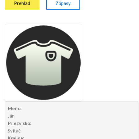
Prehľad
Zápasy
Meno:
Ján
Priezvisko:
Svitač
Krajina: