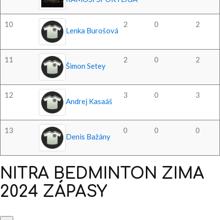
10
2
0
2
Lenka Burošová
11
2
0
2
Šimon Setey
12
3
0
3
Andrej Kasaáš
13
0
0
0
Denis Bažány
NITRA
BEDMINTON
ZIMA
2024
ZÁPASY