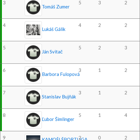
3
5
3
2
Tomáš Zumer
4
4
2
2
Lukáš Gálik
5
5
2
3
Ján Svitač
6
3
1
2
Barbora Fulopová
7
3
1
2
Stanislav Bujňák
8
5
1
4
Ľubor Šimlinger
9
2
0
2
KAMOŠI ŠPORTLIGA