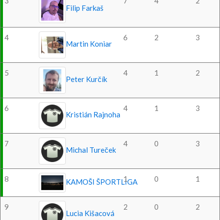
3
7
4
2
Filip Farkaš
4
6
2
3
Martin Koniar
5
4
1
2
Peter Kurčík
6
4
1
3
Kristián Rajnoha
7
4
0
3
Michal Tureček
8
1
0
1
KAMOŠI ŠPORTLIGA
9
2
0
2
Lucia Kišacová