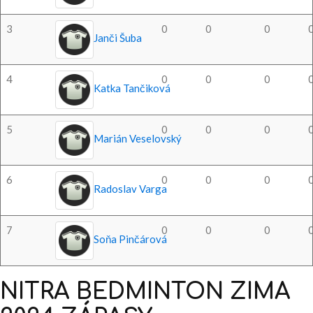
3
0
0
0
Janči Šuba
4
0
0
0
Katka Tančiková
5
0
0
0
Marián Veselovský
6
0
0
0
Radoslav Varga
7
0
0
0
Soňa Pinčárová
NITRA
BEDMINTON
ZIMA