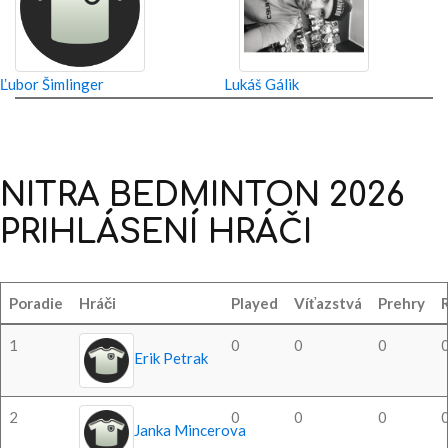
Ľubor Šimlinger
Lukáš Gálik
NITRA
BEDMINTON
2026
PRIHLÁSENÍ
HRÁČI
Poradie
Hráči
Played
Víťazstvá
Prehry
1
0
0
0
Erik Petrak
2
0
0
0
Janka Mincerova