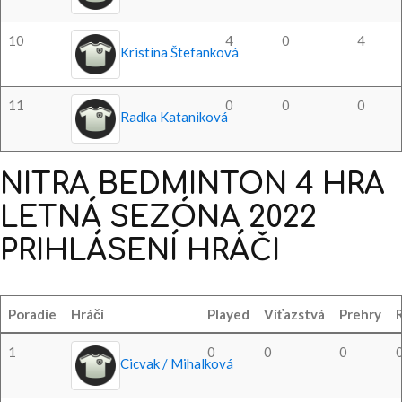
10
4
0
4
Kristína Štefanková
11
0
0
0
Radka Kataniková
NITRA
BEDMINTON
4
HRA
LETNÁ
SEZÓNA
2022
PRIHLÁSENÍ
HRÁČI
Poradie
Hráči
Played
Víťazstvá
Prehry
1
0
0
0
Cicvak / Mihalková