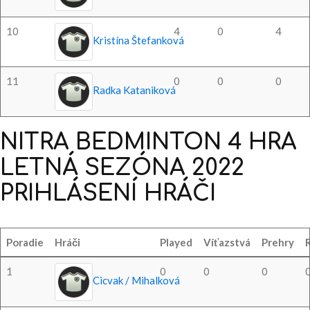
10
4
0
4
Kristína Štefanková
11
0
0
0
Radka Kataniková
NITRA
BEDMINTON
4
HRA
LETNÁ
SEZÓNA
2022
PRIHLÁSENÍ
HRÁČI
Poradie
Hráči
Played
Víťazstvá
Prehry
1
0
0
0
Cicvak / Mihalková