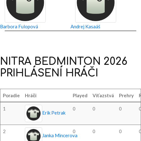
Barbora Fulopová
Andrej Kasaáš
NITRA
BEDMINTON
2026
PRIHLÁSENÍ
HRÁČI
Poradie
Hráči
Played
Víťazstvá
Prehry
1
0
0
0
Erik Petrak
2
0
0
0
Janka Mincerova