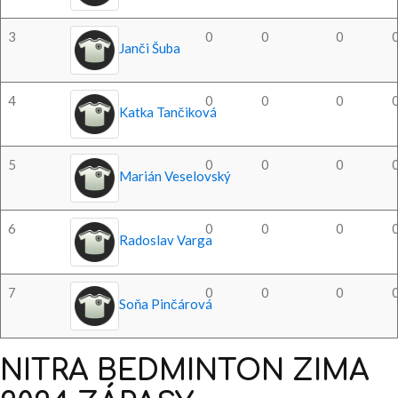
3
0
0
0
Janči Šuba
4
0
0
0
Katka Tančiková
5
0
0
0
Marián Veselovský
6
0
0
0
Radoslav Varga
7
0
0
0
Soňa Pinčárová
NITRA
BEDMINTON
ZIMA