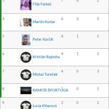
3
7
4
2
Filip Farkaš
4
6
2
3
Martin Koniar
5
4
1
2
Peter Kurčík
6
4
1
3
Kristián Rajnoha
7
4
0
3
Michal Tureček
8
1
0
1
KAMOŠI ŠPORTLIGA
9
2
0
2
Lucia Kišacová