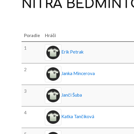
NITRA
BEDMINT
Poradie
Hráči
1
Erik Petrak
2
Janka Mincerova
3
Janči Šuba
4
Katka Tančiková
5