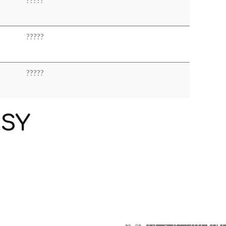
?
?
?
?
?
?
?
?
?
?
ASY