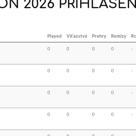
ON
2026
PRIHLÁSEN
Played
Víťazstvá
Prehry
Remízy
Ro
0
0
0
0
-
0
0
0
0
-
0
0
0
0
-
0
0
0
0
-
0
0
0
0
-