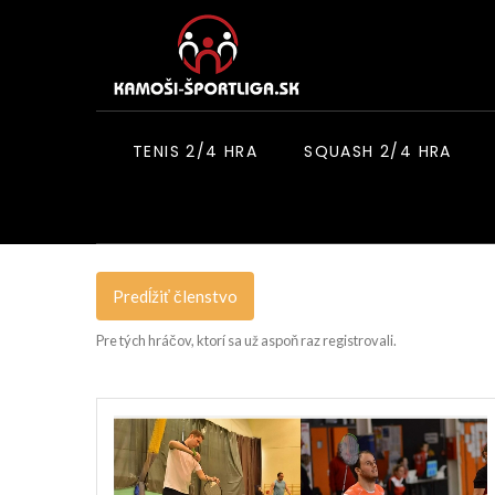
TENIS 2/4 HRA
SQUASH 2/4 HRA
Predĺžiť členstvo
Pre tých hráčov, ktorí sa už aspoň raz registrovali.