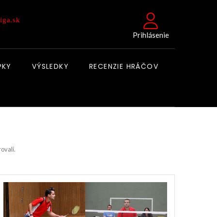
iga.sk
Prihlásenie
PKY
VÝSLEDKY
RECENZIE HRÁČOV
rovali.