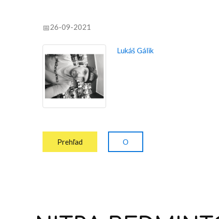
26-09-2021
Lukáš Gálik
Prehľad
O