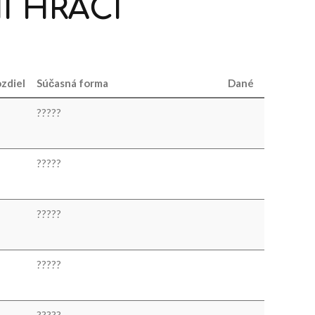
Í
HRÁČI
zdiel
Súčasná forma
Dané
?
?
?
?
?
?
?
?
?
?
?
?
?
?
?
?
?
?
?
?
?
?
?
?
?