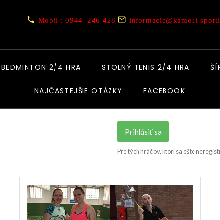
Mobil : 0944 246 428
informacie@kamosi-sportl
BEDMINTON 2/4 HRA
STOLNÝ TENIS 2/4 HRA
ŠÍ
NAJČASTEJŠIE OTÁZKY
FACEBOOK
Prihlásiť sa
Pre tých hráčov, ktorí sa ešte neregist