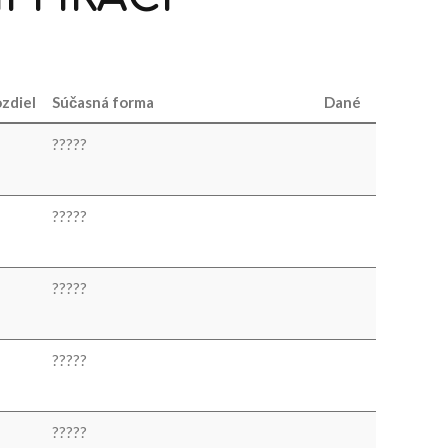
zdiel
Súčasná forma
Dané
?
?
?
?
?
?
?
?
?
?
?
?
?
?
?
?
?
?
?
?
?
?
?
?
?