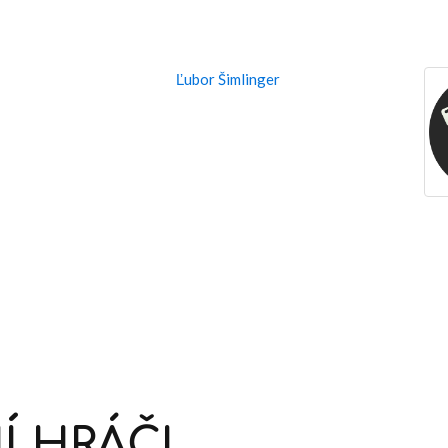
Ľubor Šimlinger
Í
HRÁČI