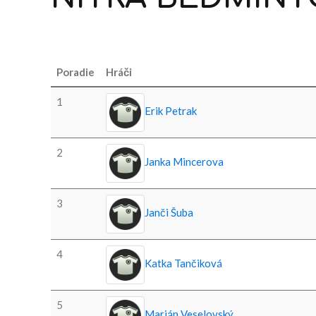
Poradie
Hráči
1
Erik Petrak
2
Janka Mincerova
3
Janči Šuba
4
Katka Tančiková
5
Marián Veselovský