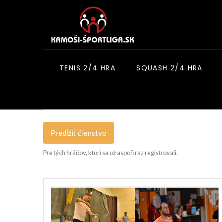
TENIS 2/4 HRA
SQUASH 2/4 HRA
Predĺžiť členstvo
Pre tých hráčov, ktorí sa už aspoň raz registrovali.