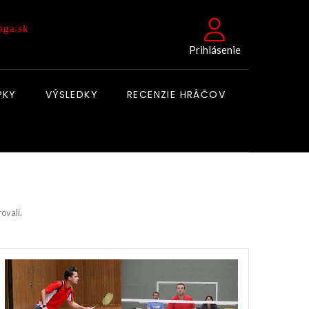
iga.sk
Prihlásenie
PKY
VÝSLEDKY
RECENZIE HRÁČOV
rovali.