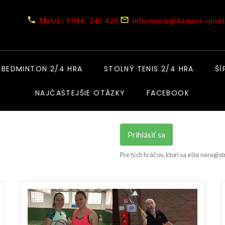
Mobil : 0944 246 428
informacie@kamosi-sportl
BEDMINTON 2/4 HRA
STOLNÝ TENIS 2/4 HRA
ŠÍ
NAJČASTEJŠIE OTÁZKY
FACEBOOK
Prihlásiť sa
Pre tých hráčov, ktorí sa ešte neregist