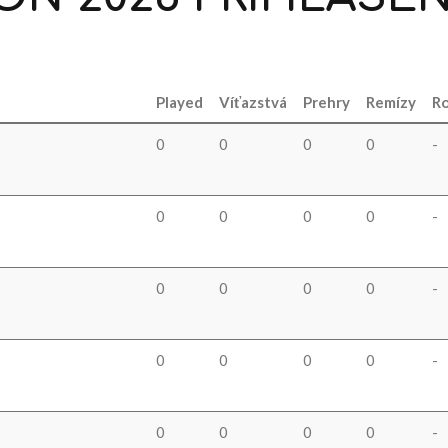
Played
Víťazstvá
Prehry
Remízy
Ro
0
0
0
0
-
0
0
0
0
-
0
0
0
0
-
0
0
0
0
-
0
0
0
0
-