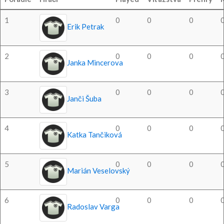
1
0
0
0
Erik Petrak
2
0
0
0
Janka Mincerova
3
0
0
0
Janči Šuba
4
0
0
0
Katka Tančiková
5
0
0
0
Marián Veselovský
6
0
0
0
Radoslav Varga