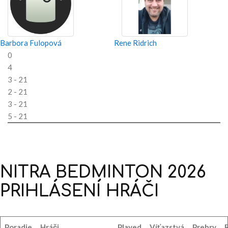
Barbora Fulopová
Rene Ridrich
0
4
3 - 21
2 - 21
3 - 21
5 - 21
NITRA
BEDMINTON
2026
PRIHLÁSENÍ
HRÁČI
Poradie
Hráči
Played
Víťazstvá
Prehry