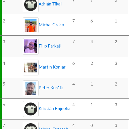
1
7
7
0
Adrián Tikal
2
7
6
1
Michal Czako
3
7
4
2
Filip Farkaš
4
6
2
3
Martin Koniar
5
4
1
2
Peter Kurčík
6
4
1
3
Kristián Rajnoha
7
4
0
3