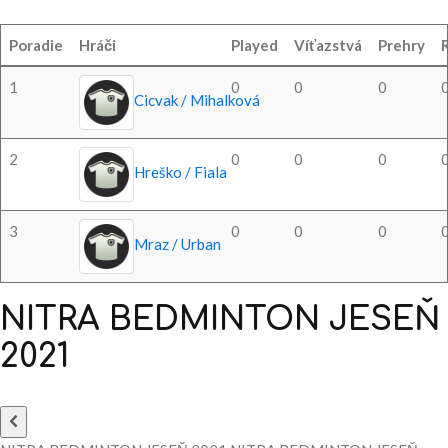
Poradie
Hráči
Played
Víťazstvá
Prehry
1
0
0
0
Cicvak / Mihalková
2
0
0
0
Hreško / Fiala
3
0
0
0
Mraz / Urban
NITRA
BEDMINTON
JESEŇ
2021