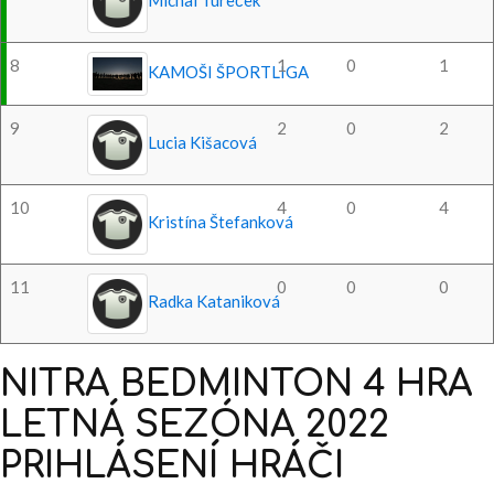
Michal Tureček
8
1
0
1
KAMOŠI ŠPORTLIGA
9
2
0
2
Lucia Kišacová
10
4
0
4
Kristína Štefanková
11
0
0
0
Radka Kataniková
NITRA
BEDMINTON
4
HRA
LETNÁ
SEZÓNA
2022
PRIHLÁSENÍ
HRÁČI