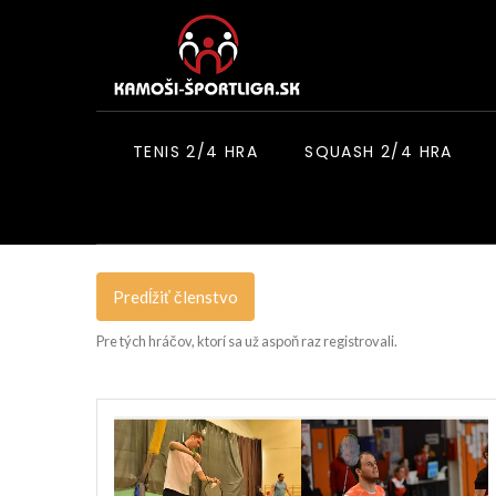
TENIS 2/4 HRA
SQUASH 2/4 HRA
Predĺžiť členstvo
Pre tých hráčov, ktorí sa už aspoň raz registrovali.