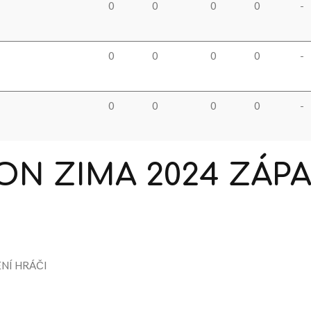
0
0
0
0
-
0
0
0
0
-
0
0
0
0
-
ON
ZIMA
2024
ZÁP
NÍ HRÁČI