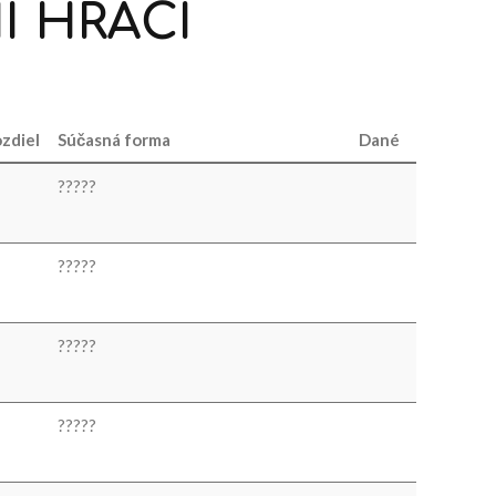
Í
HRÁČI
zdiel
Súčasná forma
Dané
?
?
?
?
?
?
?
?
?
?
?
?
?
?
?
?
?
?
?
?