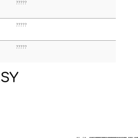
?
?
?
?
?
?
?
?
?
?
?
?
?
?
?
ASY