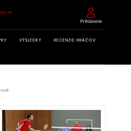
iga.sk
Prihlásenie
PKY
VÝSLEDKY
RECENZIE HRÁČOV
rovali.