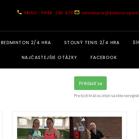
Mobil : 0944 246 428
informacie@kamosi-sportl
BEDMINTON 2/4 HRA
STOLNÝ TENIS 2/4 HRA
ŠÍ
NAJČASTEJŠIE OTÁZKY
FACEBOOK
Prihlásiť sa
Pre tých hráčov, ktorí sa ešte neregist