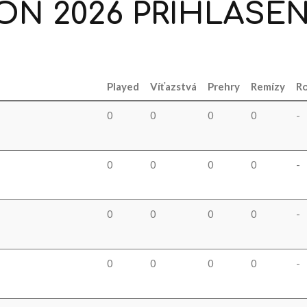
ON
2026
PRIHLÁSEN
Played
Víťazstvá
Prehry
Remízy
Ro
0
0
0
0
-
0
0
0
0
-
0
0
0
0
-
0
0
0
0
-