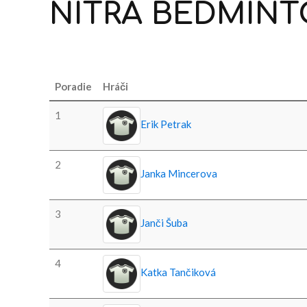
NITRA
BEDMINT
Poradie
Hráči
1
Erik Petrak
2
Janka Mincerova
3
Janči Šuba
4
Katka Tančiková