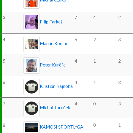
3
7
4
2
Filip Farkaš
4
6
2
3
Martin Koniar
5
4
1
2
Peter Kurčík
6
4
1
3
Kristián Rajnoha
7
4
0
3
Michal Tureček
8
1
0
1
KAMOŠI ŠPORTLIGA