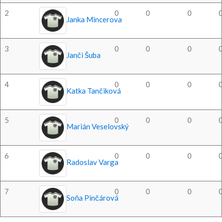
2
0
0
0
Janka Mincerova
3
0
0
0
Janči Šuba
4
0
0
0
Katka Tančiková
5
0
0
0
Marián Veselovský
6
0
0
0
Radoslav Varga
7
0
0
0
Soňa Pinčárová