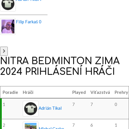
Filip Farkaš
0
NITRA
BEDMINTON
ZIMA
2024
PRIHLÁSENÍ
HRÁČI
Poradie
Hráči
Played
Víťazstvá
Prehry
1
7
7
0
Adrián Tikal
2
7
6
1
Michal Czako