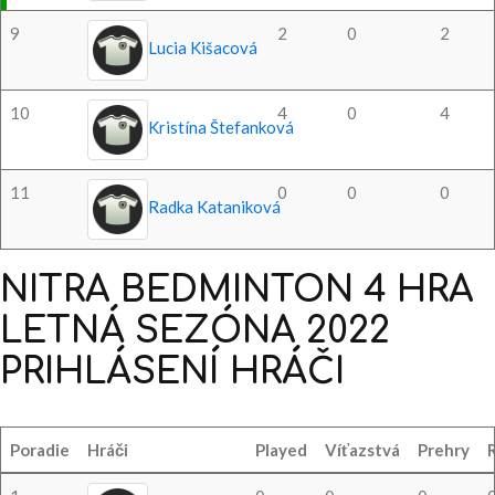
9
2
0
2
Lucia Kišacová
10
4
0
4
Kristína Štefanková
11
0
0
0
Radka Kataniková
NITRA
BEDMINTON
4
HRA
LETNÁ
SEZÓNA
2022
PRIHLÁSENÍ
HRÁČI
Poradie
Hráči
Played
Víťazstvá
Prehry