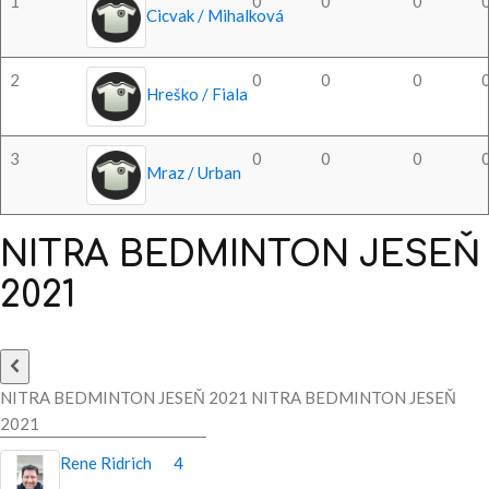
1
0
0
0
Cicvak / Mihalková
2
0
0
0
Hreško / Fiala
3
0
0
0
Mraz / Urban
NITRA
BEDMINTON
JESEŇ
2021
NITRA BEDMINTON JESEŇ 2021 NITRA BEDMINTON JESEŇ
2021
Rene Ridrich
4